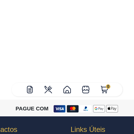
0
PAGUE COM
actos
Links Úteis