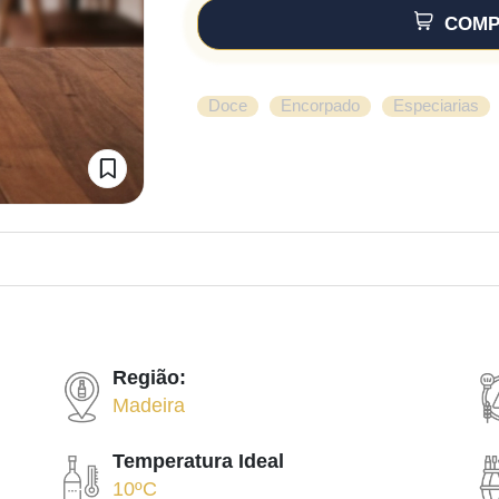
COMP
,
,
Doce
Encorpado
Especiarias
Região:
Madeira
Temperatura Ideal
10ºC