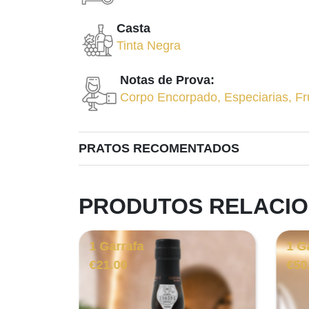
Casta
Tinta Negra
Notas de Prova:
Corpo Encorpado
,
Especiarias
,
Fr
PRATOS RECOMENTADOS
PRODUTOS RELACI
1 Garrafa
1 G
€
21.00
€
50