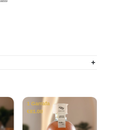
+
1 Garrafa
1 Garra
€
81.00
€
116.00