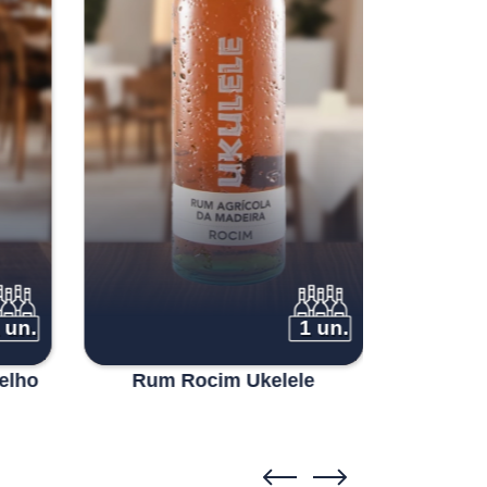
 un.
1 un.
elho
Rum Rocim Ukelele
Justi
Sercial |