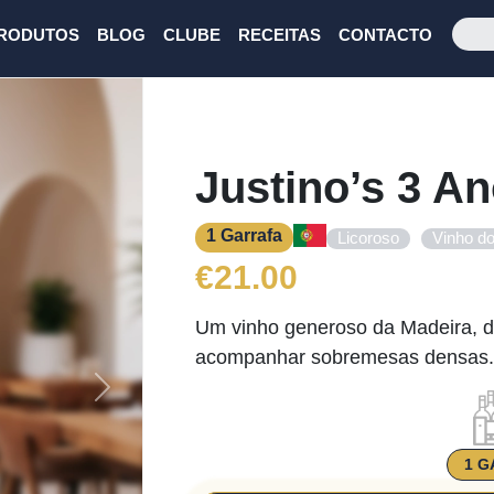
RODUTOS
BLOG
CLUBE
RECEITAS
CONTACTO
Justino’s 3 An
1 Garrafa
,
Licoroso
Vinho do
€
21.00
Um vinho generoso da Madeira, d
acompanhar sobremesas densas.
Next
1 G