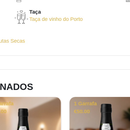
Taça
Taça de vinho do Porto
utas Secas
ONADOS
arrafa
1 Garrafa
.00
€
50.00