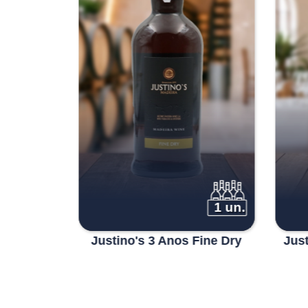
1 un.
1 un.
ta 1997
Justino's 3 Anos Fine Dry
Jus