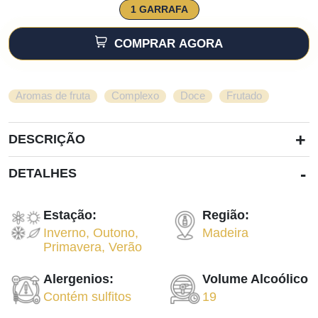
1 GARRAFA
COMPRAR AGORA
,
,
,
Aromas de fruta
Complexo
Doce
Frutado
+
DESCRIÇÃO
-
DETALHES
Estação:
Região:
Inverno
,
Outono
,
Madeira
Primavera
,
Verão
Alergenios:
Volume Alcoólico
Contém sulfitos
19