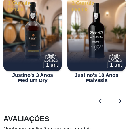
1 Garrafa
1 Garrafa
€
21.00
€
50.00
1 un.
1 un.
Justino's 3 Anos
Justino's 10 Anos
Medium Dry
Malvasia
AVALIAÇÕES