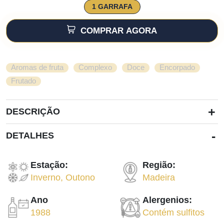
1 GARRAFA
COMPRAR AGORA
,
,
,
,
Aromas de fruta
Complexo
Doce
Encorpado
Frutado
+
DESCRIÇÃO
-
DETALHES
Estação:
Região:
Inverno
,
Outono
Madeira
Ano
Alergenios:
1988
Contém sulfitos