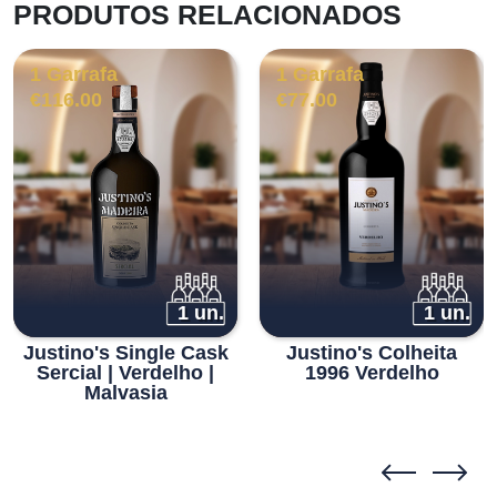
PRODUTOS RELACIONADOS
1 Garrafa
1 Garrafa
€
116.00
€
77.00
1 un.
1 un.
Justino's Single Cask
Justino's Colheita
Sercial | Verdelho |
1996 Verdelho
Malvasia