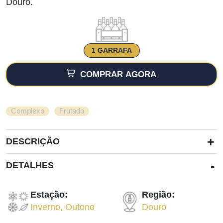
Douro.
1 GARRAFA
COMPRAR AGORA
,
Complexo
Frutado
+
DESCRIÇÃO
-
DETALHES
Estação:
Região:
Inverno
,
Outono
Douro