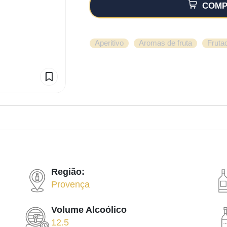
COMP
,
,
Aperitivo
Aromas de fruta
Fruta
Região:
Provença
Volume Alcoólico
12.5