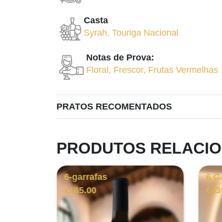
Casta
Syrah
,
Touriga Nacional
Notas de Prova:
Floral
,
Frescor
,
Frutas Vermelhas
PRATOS RECOMENTADOS
PRODUTOS RELACI
6 Garrafas
3-g
€
439.00
€
38