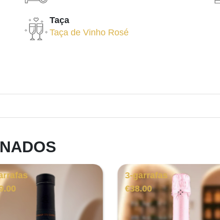
Taça
Taça de Vinho Rosé
ONADOS
arrafas
6-garrafas
.00
€
223.00