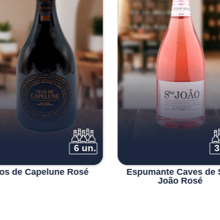
3 un.
6
pumante Caves de São
Vadio Espumante Sol
João Rosé
Branco