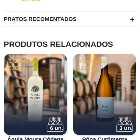
+
PRATOS RECOMENTADOS
PRODUTOS RELACIONADOS
6 Garrafas
3 Garrafas
€
38.00
€
125.00
6 un.
3 un.
Águia Moura Códega
Pôpa Curtimenta