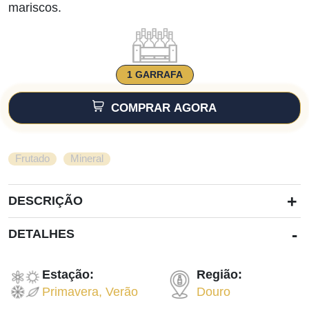
mariscos.
1 GARRAFA
COMPRAR AGORA
,
Frutado
Mineral
+
DESCRIÇÃO
-
DETALHES
Estação:
Região:
Primavera
,
Verão
Douro