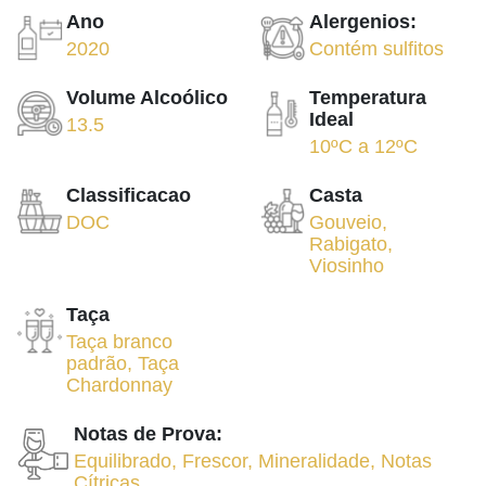
Ano
Alergenios:
2020
Contém sulfitos
Volume Alcoólico
Temperatura
Ideal
13.5
10ºC
a
12ºC
Classificacao
Casta
DOC
Gouveio
,
Rabigato
,
Viosinho
Taça
Taça branco
padrão
,
Taça
Chardonnay
Notas de Prova:
Equilibrado
,
Frescor
,
Mineralidade
,
Notas
Cítricas