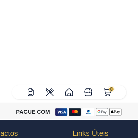
0
PAGUE COM
actos
Links Úteis