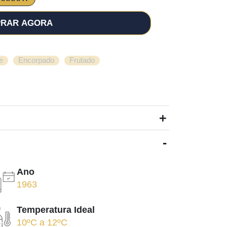
RAR AGORA
,
,
e
Encorpado
Frutado
+
-
Ano
1963
Temperatura Ideal
10ºC
a
12ºC