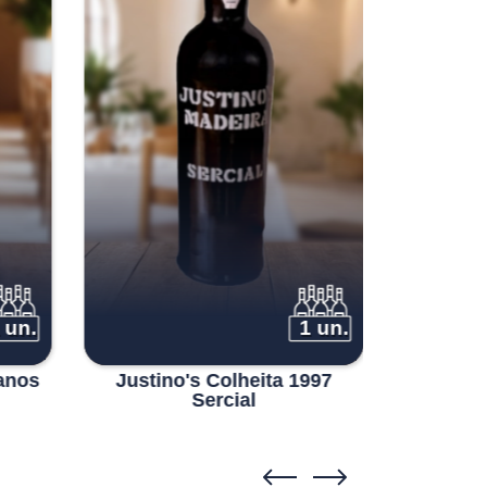
 un.
1 un.
 anos
Justino's Colheita 1997
Justino
Sercial