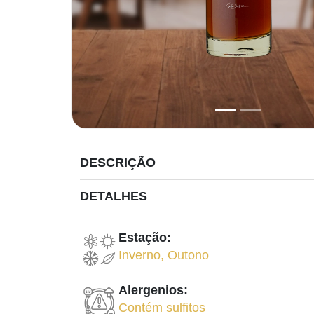
DESCRIÇÃO
DETALHES
Estação:
Inverno
,
Outono
Alergenios:
Contém sulfitos