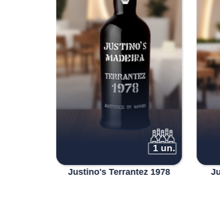
1 un.
1 un.
Fine Dry
Justino's Terrantez 1978
Ju