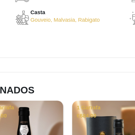
Casta
Gouveio
,
Malvasia
,
Rabigato
ONADOS
arrafa
1 Garrafa
.00
€
684.00