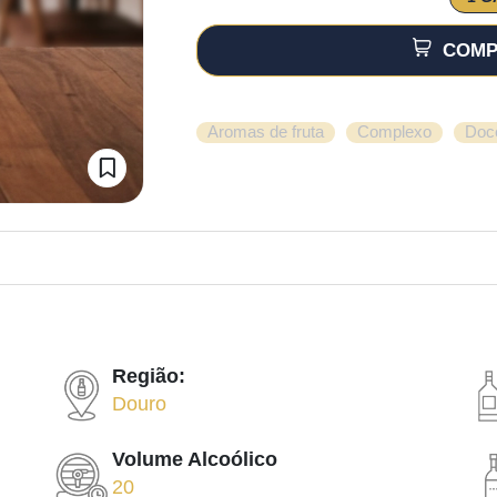
COMP
,
,
Aromas de fruta
Complexo
Doc
Região:
Douro
Volume Alcoólico
20