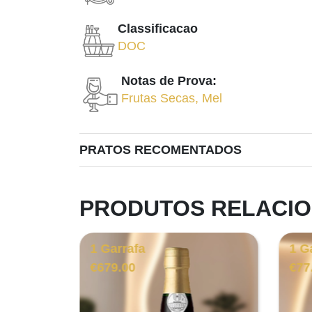
Classificacao
DOC
Notas de Prova:
Frutas Secas
,
Mel
PRATOS RECOMENTADOS
PRODUTOS RELACI
1 Garrafa
1 G
€
679.00
€
77