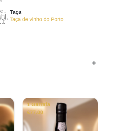
Taça
Taça de vinho do Porto
+
1 Garrafa
1 Garra
€
77.00
€
21.00