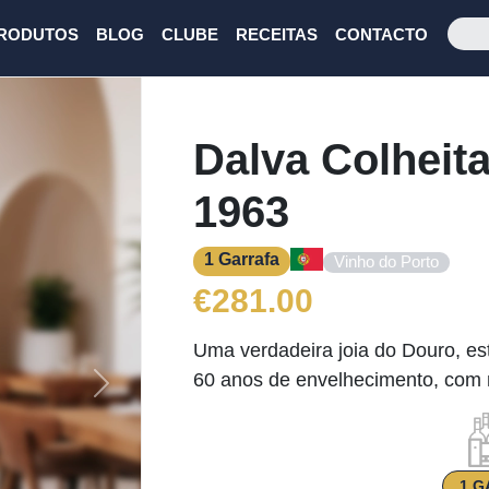
RODUTOS
BLOG
CLUBE
RECEITAS
CONTACTO
Dalva Colheit
1963
1 Garrafa
Vinho do Porto
€
281.00
Uma verdadeira joia do Douro, es
60 anos de envelhecimento, com n
Next
1 G