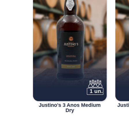
1 un.
1 un.
 Medium
Justino's 3 Anos Medium
Just
Dry