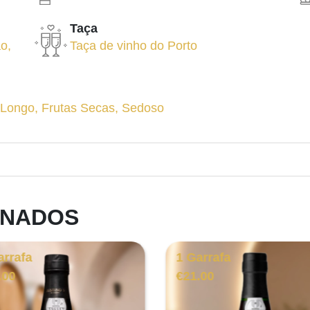
Taça
ão
,
Taça de vinho do Porto
 Longo
,
Frutas Secas
,
Sedoso
ONADOS
arrafa
1 Garrafa
.00
€
21.00