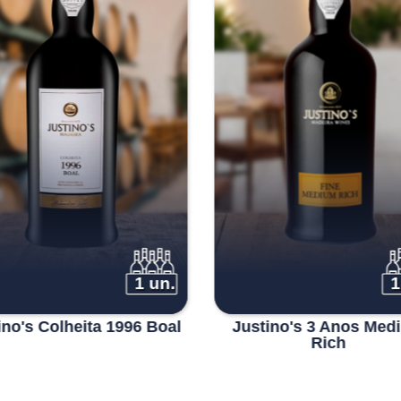
1 un.
1
ino's Colheita 1996 Boal
Justino's 3 Anos Med
Rich