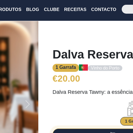
RODUTOS
BLOG
CLUBE
RECEITAS
CONTACTO
Dalva Reserv
1 Garrafa
Vinho do Porto
€
20.00
Dalva Reserva Tawny: a essência
Next
1 G