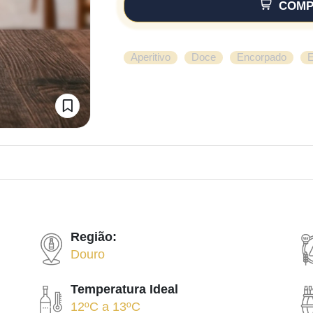
COMP
,
,
,
Aperitivo
Doce
Encorpado
E
Região:
Douro
Temperatura Ideal
12ºC
a
13ºC