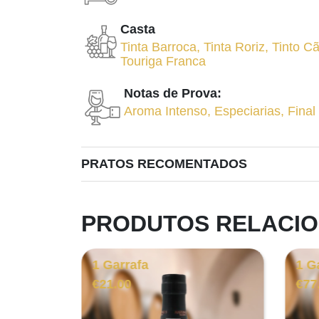
Casta
Tinta Barroca
,
Tinta Roriz
,
Tinto C
Touriga Franca
Notas de Prova:
Aroma Intenso
,
Especiarias
,
Final
PRATOS RECOMENTADOS
PRODUTOS RELACI
1 Garrafa
1 G
€
21.00
€
77