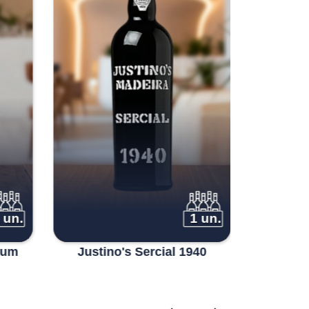
 un.
1 un.
ium
Justino's Sercial 1940
Justin