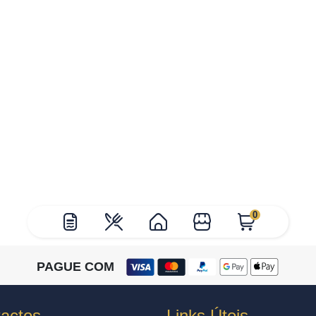
0
PAGUE COM
actos
Links Úteis