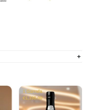
+
1 Garrafa
1 Garra
€
1,335.00
€
29.00