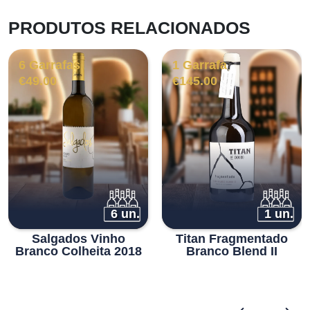
PRODUTOS RELACIONADOS
6 Garrafas
1 Garrafa
€
49.00
€
145.00
6 un.
1 un.
Salgados Vinho
Titan Fragmentado
Branco Colheita 2018
Branco Blend II