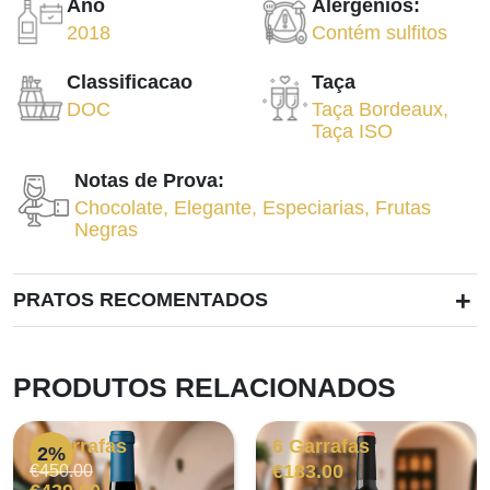
Ano
Alergenios:
2018
Contém sulfitos
Classificacao
Taça
DOC
Taça Bordeaux
,
Taça ISO
Notas de Prova:
Chocolate
,
Elegante
,
Especiarias
,
Frutas
Negras
+
PRATOS RECOMENTADOS
PRODUTOS RELACIONADOS
3 Garrafas
6 Garrafas
2%
O
O
€
183.00
€
450.00