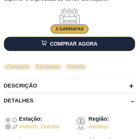
3 GARRAFAS
COMPRAR AGORA
,
,
Complexo
Encorpado
Frutado
+
DESCRIÇÃO
-
DETALHES
Estação:
Região:
Inverno
,
Outono
Alentejo