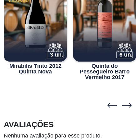
preço
preço
€
439.00
original
atual
era:
é:
€450.00.
€439.00.
3 un.
6 un.
Mirabilis Tinto 2012
Quinta do
Quinta Nova
Pessegueiro Barro
Vermelho 2017
AVALIAÇÕES
Nenhuma avaliação para esse produto.