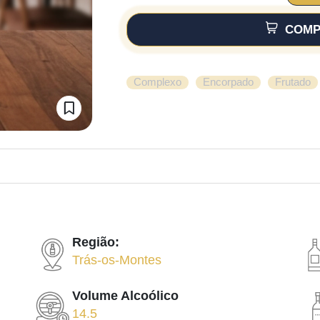
COMP
,
,
Complexo
Encorpado
Frutado
Região:
Trás-os-Montes
Volume Alcoólico
14.5