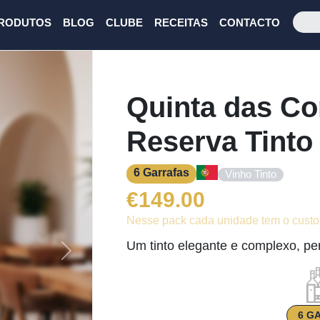
RODUTOS
BLOG
CLUBE
RECEITAS
CONTACTO
Quinta das Co
Reserva Tinto
6 Garrafas
Vinho Tinto
€
149.00
Nesse pack cada unidade tem o custo
Um tinto elegante e complexo, per
Next
6 G