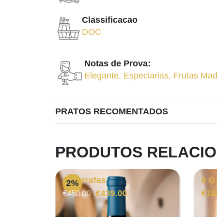
Classificacao
DOC
Notas de Prova:
Elegante
,
Especiarias
,
Frutas Mad
PRATOS RECOMENTADOS
PRODUTOS RELACI
3 Garrafas
6 G
2%
O
O
€
439.00
€
18
€
450.00
preço
preço