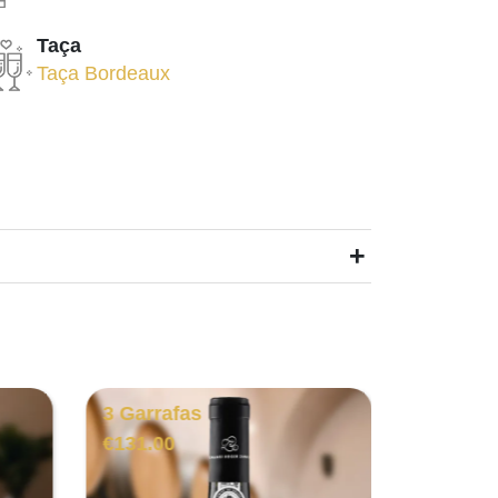
Taça
Taça Bordeaux
+
3 Garrafas
6 Garra
€
131.00
€
66.00