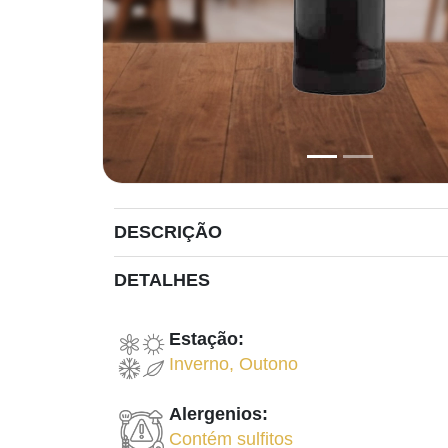
DESCRIÇÃO
DETALHES
Estação:
Inverno
,
Outono
Alergenios:
Contém sulfitos