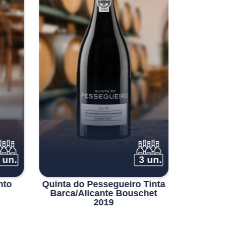
 un.
3 un.
nto
Quinta do Pessegueiro Tinta
Pôpa Un
Barca/Alicante Bouschet
Qu
2019