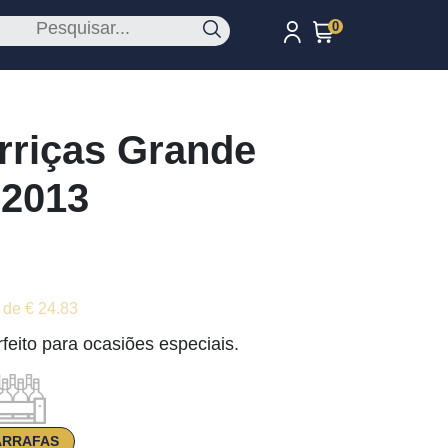
0
rriças Grande
 2013
 de € 24.83
feito para ocasiões especiais.
ARRAFAS