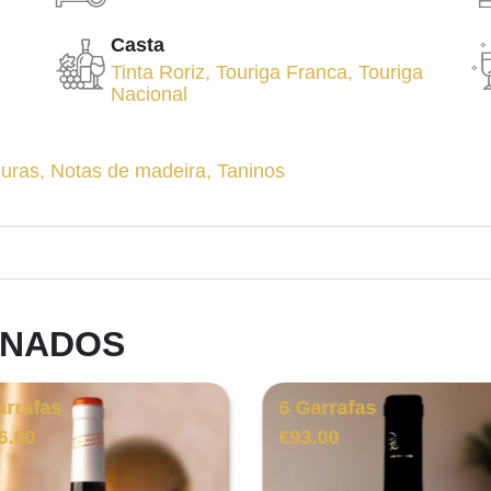
Casta
Tinta Roriz
,
Touriga Franca
,
Touriga
Nacional
uras
,
Notas de madeira
,
Taninos
ONADOS
arrafas
6 Garrafas
6.00
€
93.00