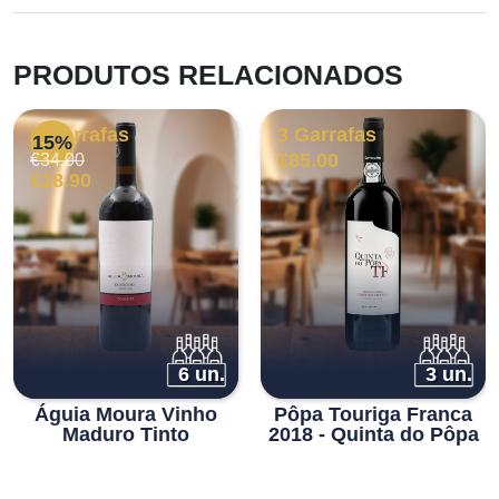
PRODUTOS RELACIONADOS
6 Garrafas
3 Garrafas
15%
O
O
€
85.00
€
34.00
preço
preço
€
28.90
original
atual
era:
é:
€34.00.
€28.90.
6 un.
3 un.
Águia Moura Vinho
Pôpa Touriga Franca
Maduro Tinto
2018 - Quinta do Pôpa