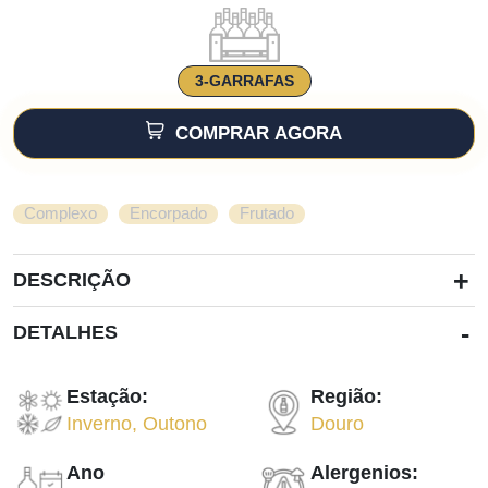
3-GARRAFAS
COMPRAR AGORA
,
,
Complexo
Encorpado
Frutado
+
DESCRIÇÃO
-
DETALHES
Estação:
Região:
Inverno
,
Outono
Douro
Ano
Alergenios: