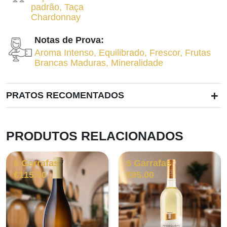
padrão
,
Taça
Chardonnay
Notas de Prova:
Aroma Intenso
,
Equilibrado
,
Frescor
,
Frutas
Brancas Maduras
,
Mineralidade
+
PRATOS RECOMENTADOS
PRODUTOS RELACIONADOS
6 Garrafas
6 Garrafas
€
115.00
€
95.00