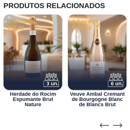
PRODUTOS RELACIONADOS
3 Garrafas
6 Garrafas
€
71.00
€
133.00
3 un.
6 un.
Herdade do Rocim
Veuve Ambal Cremant
Espumante Brut
de Bourgogne Blanc
Nature
de Blancs Brut