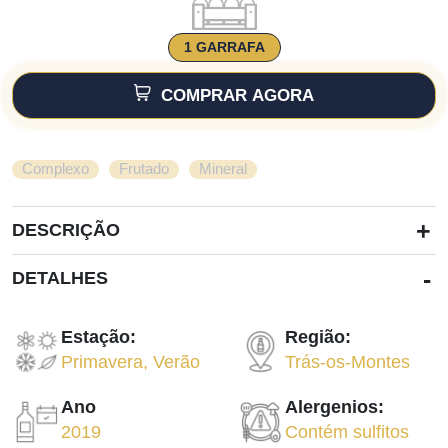
1 GARRAFA
COMPRAR AGORA
,
,
Complexo
Frutado
Mineral
+
DESCRIÇÃO
-
DETALHES
Estação:
Região:
Primavera
,
Verão
Trás-os-Montes
Ano
Alergenios:
2019
Contém sulfitos