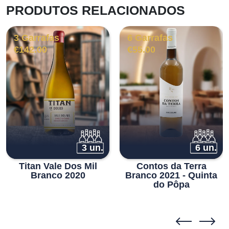
PRODUTOS RELACIONADOS
3 Garrafas
6 Garrafas
€
142.00
€
55.00
3 un.
6 un.
Titan Vale Dos Mil
Contos da Terra
Branco 2020
Branco 2021 - Quinta
do Pôpa