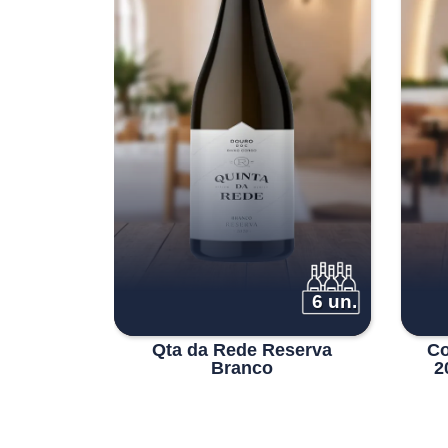
1 un.
6 un.
o Branco
Qta da Rede Reserva
Co
Branco
2