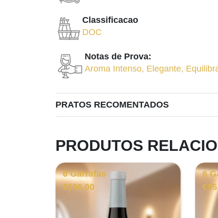
Classificacao
DOC
Notas de Prova:
Aroma Intenso
,
Elegante
,
Equilibr
PRATOS RECOMENTADOS
PRODUTOS RELACI
6 Garrafas
6 G
€
106.00
€
55