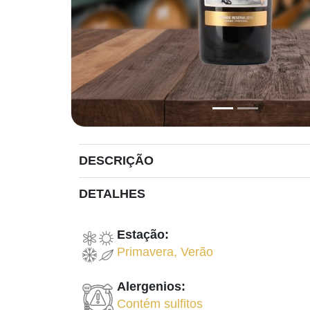
DESCRIÇÃO
DETALHES
Estação:
Primavera
,
Verão
Alergenios:
Contém sulfitos