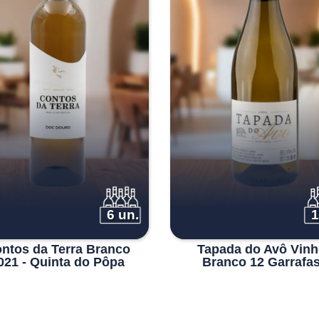
era:
é:
€37.00.
€29.90.
6 un.
1
ntos da Terra Branco
Tapada do Avô Vin
021 - Quinta do Pôpa
Branco 12 Garrafa