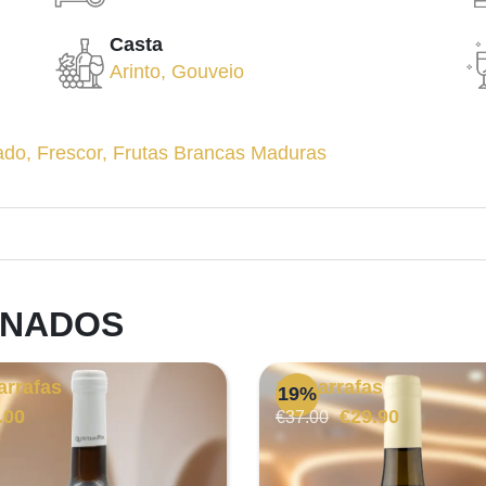
Casta
Arinto
,
Gouveio
ado
,
Frescor
,
Frutas Brancas Maduras
ONADOS
arrafas
12 Garrafas
19%
O
O
.00
€
29.90
€
37.00
preço
preço
original
atual