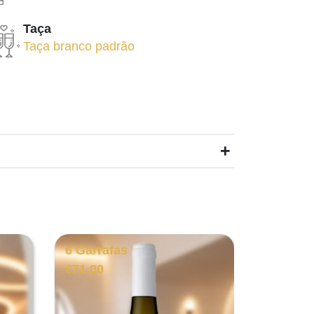
Taça
Taça branco padrão
+
6 Garrafas
6 Garra
€
71.00
€
165.00