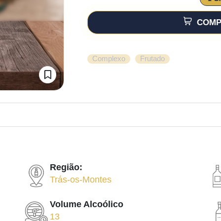
COMP
,
Complexo
Frutado
Região:
Trás-os-Montes
Volume Alcoólico
13