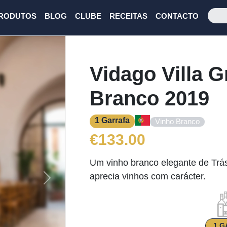
RODUTOS
BLOG
CLUBE
RECEITAS
CONTACTO
Vidago Villa 
Branco 2019
1 Garrafa
Vinho Branco
€
133.00
Um vinho branco elegante de Trá
aprecia vinhos com carácter.
Next
1 G