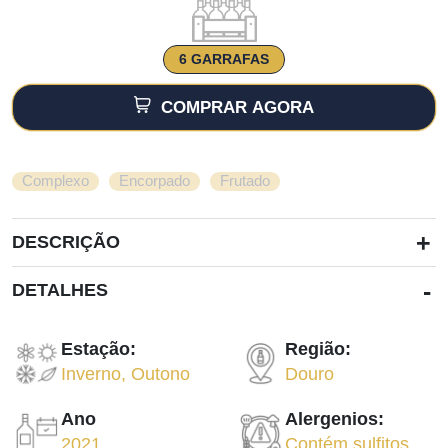
6 GARRAFAS
COMPRAR AGORA
,
,
Complexo
Encorpado
Frutado
+
DESCRIÇÃO
-
DETALHES
Estação:
Região:
Inverno
,
Outono
Douro
Ano
Alergenios:
2021
Contém sulfitos