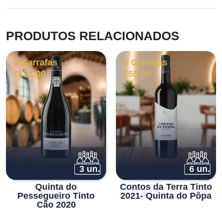
PRODUTOS RELACIONADOS
3 Garrafas
6 Garrafas
€
131.00
€
55.00
3 un.
6 un.
Quinta do
Contos da Terra Tinto
Pessegueiro Tinto
2021- Quinta do Pôpa
Cão 2020