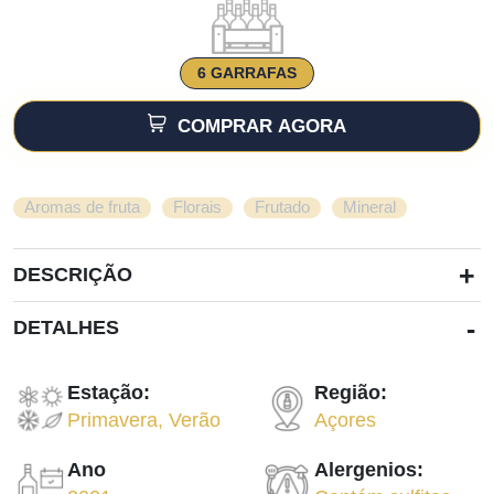
6 GARRAFAS
COMPRAR AGORA
,
,
,
Aromas de fruta
Florais
Frutado
Mineral
+
DESCRIÇÃO
-
DETALHES
Estação:
Região:
Primavera
,
Verão
Açores
Ano
Alergenios: