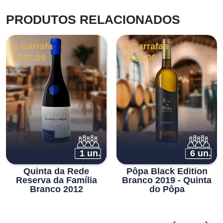
PRODUTOS RELACIONADOS
1 Garrafa
6 Garrafas
€
127.00
€
125.00
1 un.
6 un.
Quinta da Rede
Pôpa Black Edition
Reserva da Família
Branco 2019 - Quinta
Branco 2012
do Pôpa