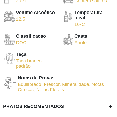
2021
Contém sulfitos
Volume Alcoólico
Temperatura
Ideal
12.5
10ºC
Classificacao
Casta
DOC
Arinto
Taça
Taça branco
padrão
Notas de Prova:
Equilibrado
,
Frescor
,
Mineralidade
,
Notas
Cítricas
,
Notas Florais
+
PRATOS RECOMENTADOS