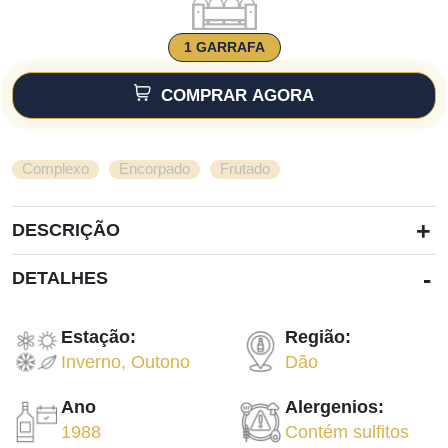
1 GARRAFA
COMPRAR AGORA
,
,
Complexo
Encorpado
Frutado
+
DESCRIÇÃO
-
DETALHES
Estação:
Região:
Inverno
,
Outono
Dão
Ano
Alergenios:
1988
Contém sulfitos