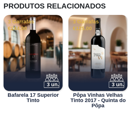
PRODUTOS RELACIONADOS
3 Garrafas
3 Garrafas
€
244.00
€
125.00
3 un.
3 un.
Bafarela 17 Superior
Pôpa Vinhas Velhas
Tinto
Tinto 2017 - Quinta do
Pôpa