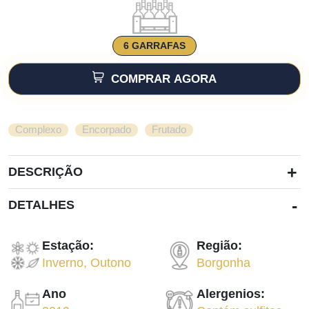
6 GARRAFAS
COMPRAR AGORA
,
,
Complexo
Encorpado
Frutado
+
DESCRIÇÃO
-
DETALHES
Estação:
Região:
Inverno
,
Outono
Borgonha
Ano
Alergenios: