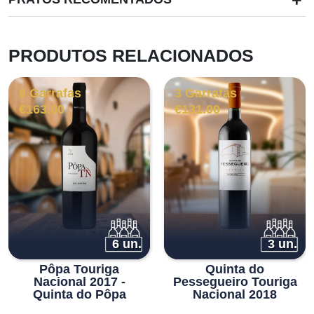
PRODUTOS RELACIONADOS
6 Garrafas
3 Garrafas
€
163.00
€
131.00
6 un.
3 un.
Pôpa Touriga
Quinta do
Nacional 2017 -
Pessegueiro Touriga
Quinta do Pôpa
Nacional 2018