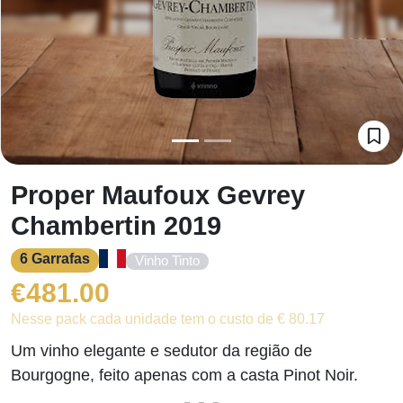
Proper Maufoux Gevrey
Chambertin 2019
6 Garrafas
Vinho Tinto
€
481.00
Nesse pack cada unidade tem o custo de € 80.17
Um vinho elegante e sedutor da região de
Bourgogne, feito apenas com a casta Pinot Noir.