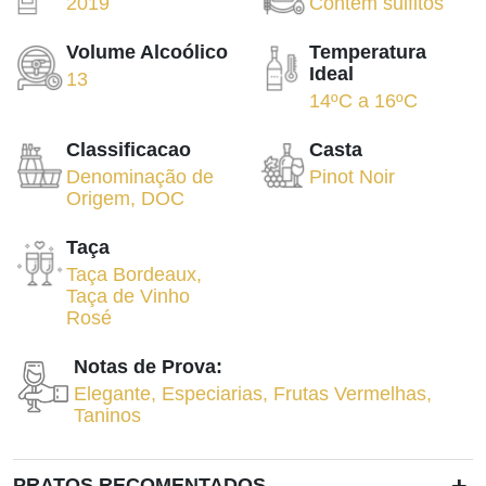
2019
Contém sulfitos
Volume Alcoólico
Temperatura
Ideal
13
14ºC
a
16ºC
Classificacao
Casta
Denominação de
Pinot Noir
Origem
,
DOC
Taça
Taça Bordeaux
,
Taça de Vinho
Rosé
Notas de Prova:
Elegante
,
Especiarias
,
Frutas Vermelhas
,
Taninos
+
PRATOS RECOMENTADOS