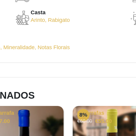
Casta
Arinto
,
Rabigato
o
,
Mineralidade
,
Notas Florais
ONADOS
arrafa
6 Garrafas
8%
O
O
7.00
€
55.00
€
60.00
preço
preço