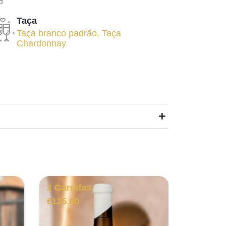
Taça
Taça branco padrão
,
Taça
Chardonnay
+
3 Garrafas
6 Garra
€
125.00
€
88.00