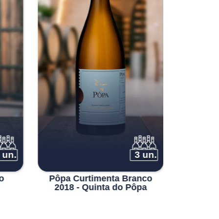
 un.
3 un.
o
Pôpa Curtimenta Branco
100 He
2018 - Quinta do Pôpa
L