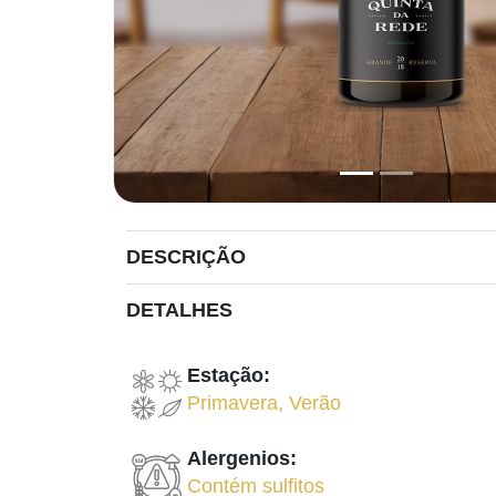
DESCRIÇÃO
DETALHES
Estação:
Primavera
,
Verão
Alergenios:
Contém sulfitos