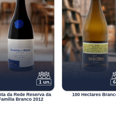
original
atual
era:
é:
€60.00.
€55.00.
1 un.
6
nta da Rede Reserva da
100 Hectares Branc
Família Branco 2012