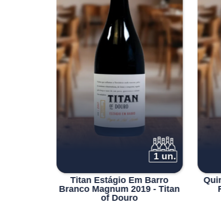
6 un.
1 un.
dega do
Titan Estágio Em Barro
Qui
Branco Magnum 2019 - Titan
of Douro