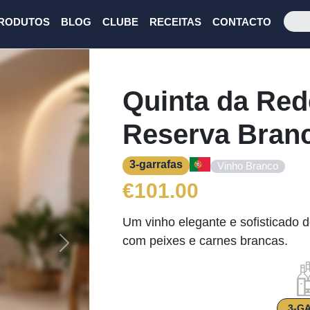
RODUTOS
BLOG
CLUBE
RECEITAS
CONTACTO
Quinta da Re
Reserva Bran
3-garrafas
Vinho Branco
€
101.00
Um vinho elegante e sofisticado d
com peixes e carnes brancas.
Next
3-G