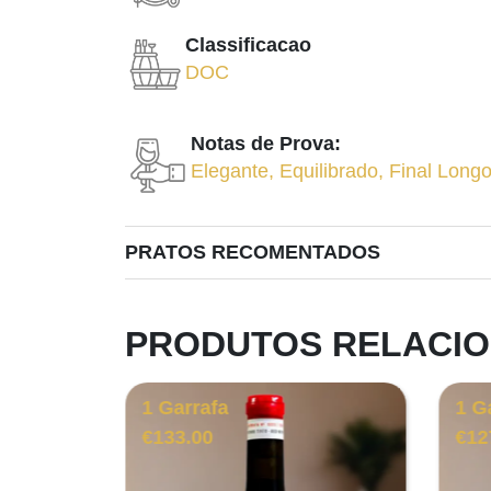
Classificacao
DOC
Notas de Prova:
Elegante
,
Equilibrado
,
Final Long
PRATOS RECOMENTADOS
PRODUTOS RELACI
1 Garrafa
1 G
€
133.00
€
12