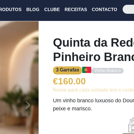
RODUTOS
BLOG
CLUBE
RECEITAS
CONTACTO
Quinta da Red
Pinheiro Bran
3 Garrafas
Vinho Branco
€
160.00
Nesse pack cada unidade tem o custo
Um vinho branco luxuoso do Dour
Next
peixe e marisco.