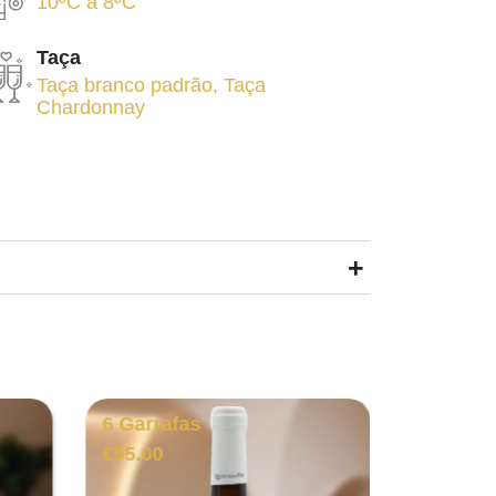
10ºC
a
8ºC
Taça
Taça branco padrão
,
Taça
Chardonnay
+
6 Garrafas
6 Garra
€
55.00
€
115.00