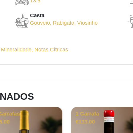
13.5
Casta
Gouveio
,
Rabigato
,
Viosinho
,
Mineralidade
,
Notas Cítricas
ONADOS
Garrafas
1 Garrafa
5.00
€
133.00