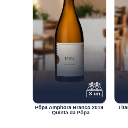
6 un.
3 un.
serva
Pôpa Amphora Branco 2019
Tit
inta do
- Quinta da Pôpa
o