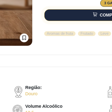
3 G
COMP
,
,
Aromas de fruta
Frutado
Leve
Região:
Douro
Volume Alcoólico