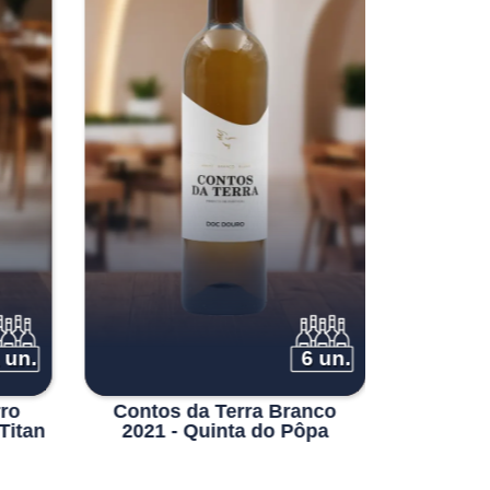
 un.
6 un.
rro
Contos da Terra Branco
100 H
Titan
2021 - Quinta do Pôpa