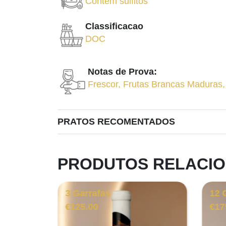
Contém sulfitos
Classificacao
DOC
Notas de Prova:
Frescor
,
Frutas Brancas Maduras
PRATOS RECOMENTADOS
PRODUTOS RELACI
3 Garrafas
12 
€
125.00
€
17