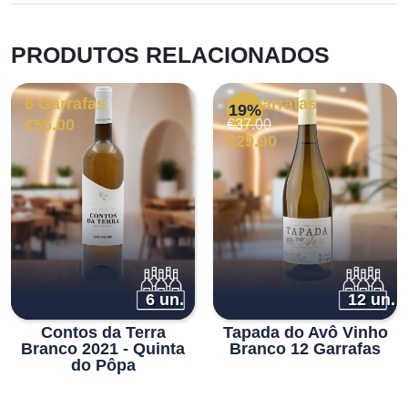
PRODUTOS RELACIONADOS
6 Garrafas
12 Garrafas
19%
O
O
€
55.00
€
37.00
preço
preço
€
29.90
original
atual
era:
é:
€37.00.
€29.90.
6 un.
12 un.
Contos da Terra
Tapada do Avô Vinho
Branco 2021 - Quinta
Branco 12 Garrafas
do Pôpa