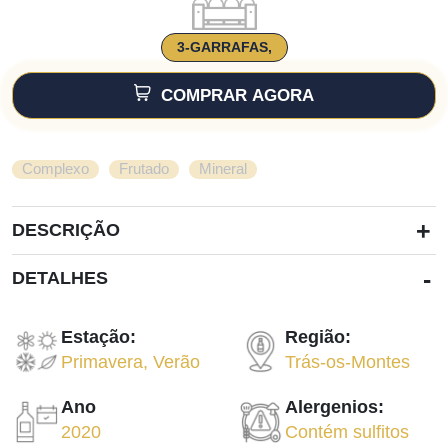
3-GARRAFAS,
COMPRAR AGORA
,
,
Complexo
Frutado
Mineral
+
DESCRIÇÃO
-
DETALHES
Estação:
Região:
Primavera
,
Verão
Trás-os-Montes
Ano
Alergenios:
2020
Contém sulfitos