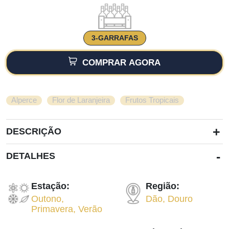
3-GARRAFAS
COMPRAR AGORA
,
,
Alperce
Flor de Laranjeira
Frutos Tropicais
+
DESCRIÇÃO
-
DETALHES
Estação:
Região:
Outono
,
Dão
,
Douro
Primavera
,
Verão