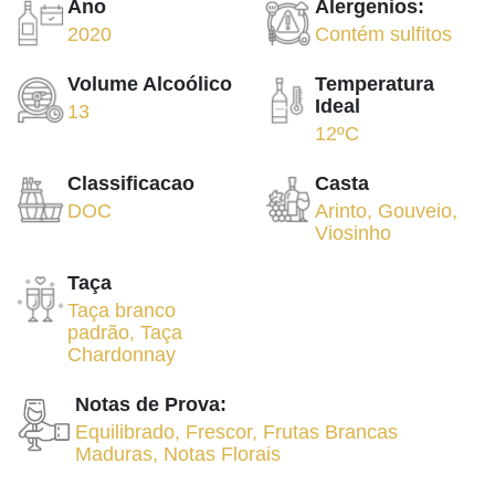
Ano
Alergenios:
2020
Contém sulfitos
Volume Alcoólico
Temperatura
Ideal
13
12ºC
Classificacao
Casta
DOC
Arinto
,
Gouveio
,
Viosinho
Taça
Taça branco
padrão
,
Taça
Chardonnay
Notas de Prova:
Equilibrado
,
Frescor
,
Frutas Brancas
Maduras
,
Notas Florais