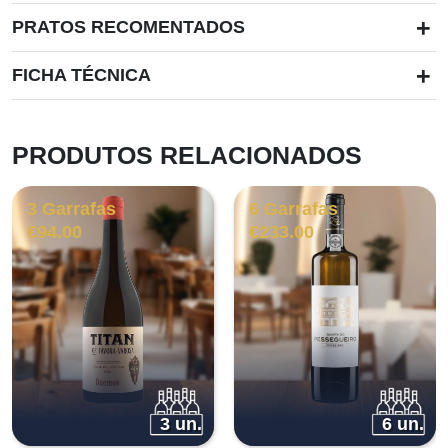
+
PRATOS RECOMENTADOS
+
FICHA TÉCNICA
PRODUTOS RELACIONADOS
3 Garrafas
6 Garrafas
€
94.00
€
233.00
3 un.
6 un.